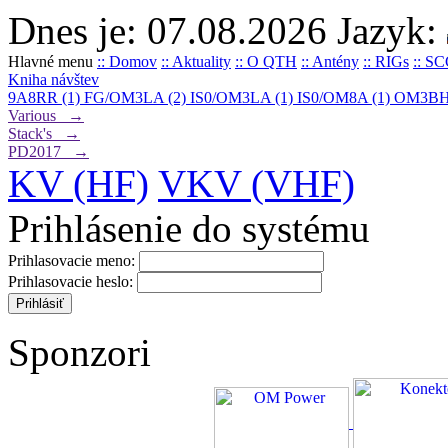
Dnes je: 07.08.2026
Jazyk:
Hlavné menu
:: Domov
:: Aktuality
:: O QTH
:: Antény
:: RIGs
:: S
Kniha návštev
9A8RR (1)
FG/OM3LA (2)
IS0/OM3LA (1)
IS0/OM8A (1)
OM3BH
Various →
Stack's →
PD2017 →
KV (HF)
VKV (VHF)
Prihlásenie do systému
Prihlasovacie meno:
Prihlasovacie heslo:
Sponzori