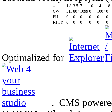
--
1.8
3.5
7
10.1
14
18.
CW
311
807
1099
0
1007
0
PH
0
0
0
0
0
0
RTTY
0
0
0
0
0
0
Optimalized for
, CMS powere