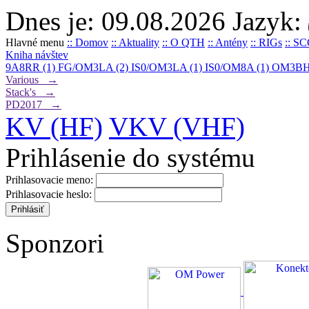
Dnes je: 09.08.2026
Jazyk:
Hlavné menu
:: Domov
:: Aktuality
:: O QTH
:: Antény
:: RIGs
:: S
Kniha návštev
9A8RR (1)
FG/OM3LA (2)
IS0/OM3LA (1)
IS0/OM8A (1)
OM3BH
Various →
Stack's →
PD2017 →
KV (HF)
VKV (VHF)
Prihlásenie do systému
Prihlasovacie meno:
Prihlasovacie heslo:
Sponzori