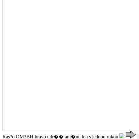
Ras?o OM3BH hravo udr�� ant�nu len s jednou rukou