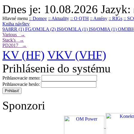
Dnes je: 10.08.2026
Jazyk:
Hlavné menu
:: Domov
:: Aktuality
:: O QTH
:: Antény
:: RIGs
:: S
Kniha návštev
9A8RR (1)
FG/OM3LA (2)
IS0/OM3LA (1)
IS0/OM8A (1)
OM3BH
Various →
Stack's →
PD2017 →
KV (HF)
VKV (VHF)
Prihlásenie do systému
Prihlasovacie meno:
Prihlasovacie heslo:
Sponzori