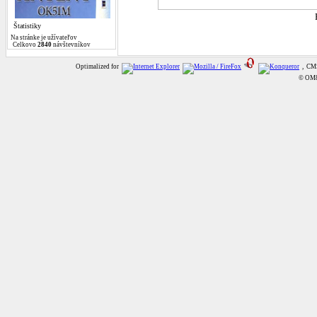
Štatistiky
Na stránke je
užívateľov
Celkovo
2840
návštevníkov
Optimalized for
, CMS
© OM8A