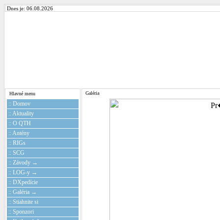
Dnes je: 06.08.2026
Galéria
Hlavné menu
:: Domov
:: Aktuality
:: O QTH
:: Antény
:: RIGs
:: SCG
:: Závody →
:: LOG-y →
:: DXpedície
:: Galéria →
:: Stiahnite si
:: Sponzori