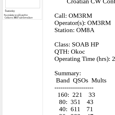
Croatian CW Cont
Štatistiky
Call: OM3RM
Na stránke je
užívateľov
Celkovo
3037
návštevníkov
Operator(s): OM3RM
Station: OM8A
Class: SOAB HP
QTH: Okoc
Operating Time (hrs): 
Summary:
Band QSOs Mults
-------------------
160: 221 33
80: 351 43
40: 611 71