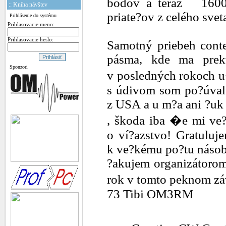
bodov a teraz
1600 
:: Kniha návštev
priate?ov z celého svet
Prihlásenie do systému
Prihlasovacie meno:
Prihlasovacie heslo:
Samotný priebeh conte
pásma, kde ma prek
Sponzori
v posledných rokoch u
s údivom som po?úval
z USA a u m?a ani ?uk 
, škoda iba �e mi ve?
o ví?azstvo! Gratulu
k ve?kému po?tu násob
?akujem organizátorom
rok v tomto peknom zá
73 Tibi OM3RM