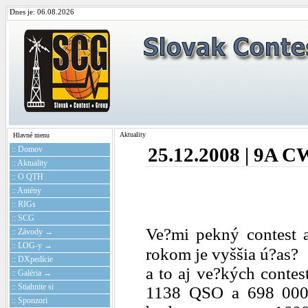
Dnes je: 06.08.2026
Aktuality
Hlavné menu
:: Domov
25.12.2008 | 9A C
:: Aktuality
:: O QTH
:: Antény
:: RIGs
:: SCG
Ve?mi pekný contest a
:: Závody →
:: LOG-y →
rokom je vyššia ú?as?
:: DXpedície
a to aj ve?kých contes
:: Galéria →
:: Stiahnite si
1138 QSO a 698 000
:: Sponzori